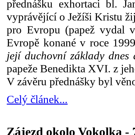
přednášku exhortaci bl. J
vyprávějící o Ježíši Kristu ž
pro Evropu (papež vydal v
Evropě konané v roce 1999
její duchovní základy dnes 
papeže Benedikta XVI. z je
V závěru přednášky byl věno
Celý článek...
Zájezd okolo Vokolka - 