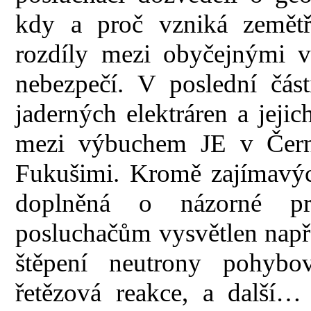
kdy a proč vzniká zemětře
rozdíly mezi obyčejnými v
nebezpečí. V poslední čás
jaderných elektráren a jeji
mezi výbuchem JE v Černo
Fukušimi. Kromě zajímavýc
doplněná o názorné pr
posluchačům vysvětlen např.
štěpení neutrony pohybov
řetězová reakce, a další…