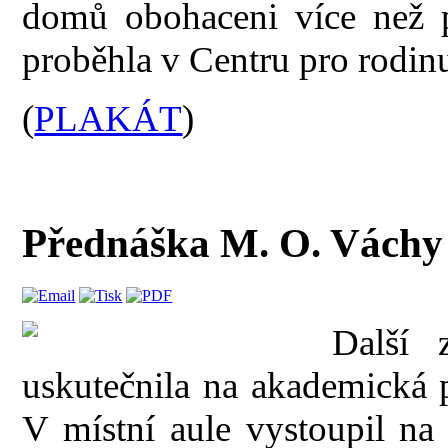
domů obohaceni více než p
proběhla v Centru pro rodin
(
PLAKÁT
)
Přednáška M. O. Váchy 
Další 
uskutečnila na akademická 
V místní aule vystoupil n