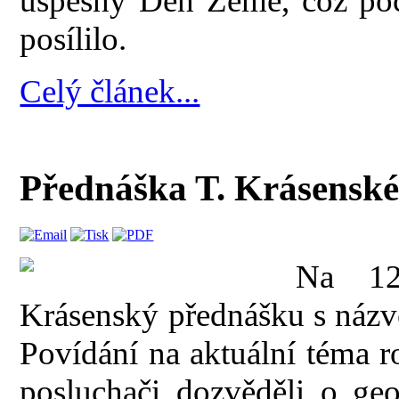
úspěšný Den Země, což poč
posílilo.
Celý článek...
Přednáška T. Krásenské
Na 12
Krásenský přednášku s ná
Povídání na aktuální téma roz
posluchači dozvěděli o geo