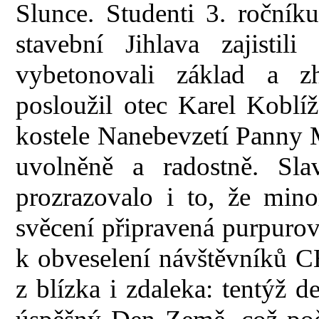
Slunce. Studenti 3. ročník
stavební Jihlava zajistil
vybetonovali základ a zh
posloužil otec Karel Koblíž
kostele Nanebevzetí Panny Ma
uvolněně a radostně. Sla
prozrazovalo i to, že mino
svěcení připravená purpurov
k obveselení návštěvníků CH
z blízka i zdaleka: tentýž den