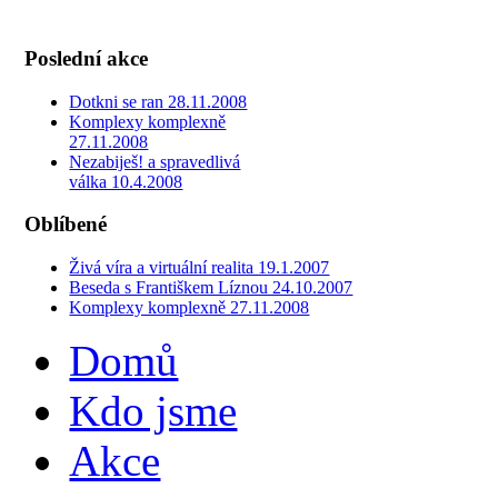
Poslední akce
Dotkni se ran 28.11.2008
Komplexy komplexně
27.11.2008
Nezabiješ! a spravedlivá
válka 10.4.2008
Oblíbené
Živá víra a virtuální realita 19.1.2007
Beseda s Františkem Líznou 24.10.2007
Komplexy komplexně 27.11.2008
Domů
Kdo jsme
Akce