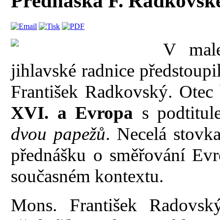
Přednáška F. Radkovské
V male
jihlavské radnice předstoup
František Radkovský. Otec
XVI. a Evropa
s podtitu
dvou papežů
. Necelá stovk
přednášku o směřování Evro
současném kontextu.
Mons. František Radovský